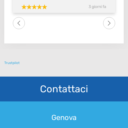
confermare con ok. Quindi si merita il
3 giorni fa
massimo del voto SI meritebbe anche 10.
Consiglio tutti amici famigliari lo studio dental
one . Grazie di tutto a tutto lo staff
Trustpilot
Contattaci
Genova