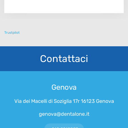
Trustpilot
Contattaci
Genova
Via dei Macelli di Soziglia 17r 16123 Genova
genova@dentalone.it