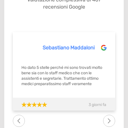
recensioni Google
Sebastiano Maddaloni
Ho dato 5 stelle perché mi sono trovati molto
bene sia con lo staff medico che con le
assistenti e segretarie. Trattamento ottimo
medici preparatissimo staff veramente
gentilissimo e precisi mi ricordavamo gli
appuntamenti con orario stabilito da
confermare con ok. Quindi si merita il
3 giorni fa
massimo del voto SI meritebbe anche 10.
Consiglio tutti amici famigliari lo studio dental
one . Grazie di tutto a tutto lo staff