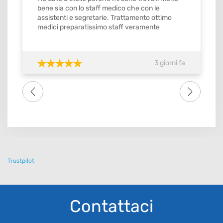
bene sia con lo staff medico che con le
assistenti e segretarie. Trattamento ottimo
medici preparatissimo staff veramente
gentilissimo e precisi mi ricordavamo gli
appuntamenti con orario stabilito da
confermare con ok. Quindi si merita il
3 giorni fa
massimo del voto SI meritebbe anche 10.
Consiglio tutti amici famigliari lo studio dental
one . Grazie di tutto a tutto lo staff
Trustpilot
Contattaci