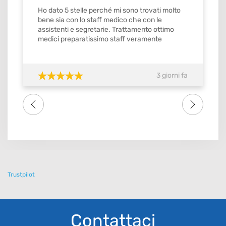
Ho dato 5 stelle perché mi sono trovati molto
bene sia con lo staff medico che con le
assistenti e segretarie. Trattamento ottimo
medici preparatissimo staff veramente
gentilissimo e precisi mi ricordavamo gli
appuntamenti con orario stabilito da
confermare con ok. Quindi si merita il
3 giorni fa
massimo del voto SI meritebbe anche 10.
Consiglio tutti amici famigliari lo studio dental
one . Grazie di tutto a tutto lo staff
Trustpilot
Contattaci