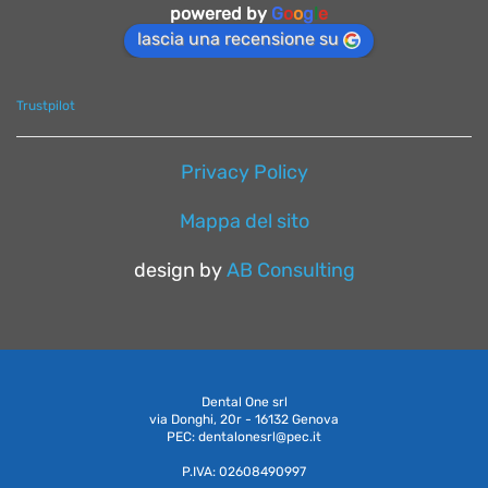
powered by
G
o
o
g
l
e
lascia una recensione su
Trustpilot
Privacy Policy
Mappa del sito
design by
AB Consulting
Dental One srl
via Donghi, 20r - 16132 Genova
PEC: dentalonesrl@pec.it
P.IVA: 02608490997