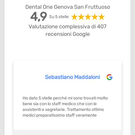
Dental One Genova San Fruttuoso
4,9
Su 5 stelle
Valutazione complessiva di 407
recensioni Google
Sebastiano Maddaloni
Ho dato 5 stelle perché mi sono trovati molto
bene sia con lo staff medico che con le
assistenti e segretarie. Trattamento ottimo
medici preparatissimo staff veramente
gentilissimo e precisi mi ricordavamo gli
appuntamenti con orario stabilito da
confermare con ok. Quindi si merita il