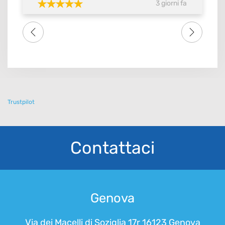
3 giorni fa
massimo del voto SI meritebbe anche 10.
Consiglio tutti amici famigliari lo studio dental
one . Grazie di tutto a tutto lo staff
Trustpilot
Contattaci
Genova
Via dei Macelli di Soziglia 17r 16123 Genova