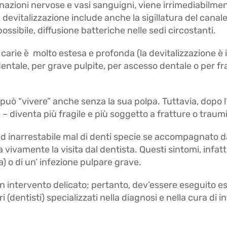
nazioni nervose e vasi sanguigni, viene irrimediabilm
La devitalizzazione include anche la sigillatura del cana
ossibile, diffusione batteriche nelle sedi circostanti.
arie è molto estesa e profonda (la devitalizzazione è i
ntale, per grave pulpite, per ascesso dentale o per fr
 può “vivere” anche senza la sua polpa. Tuttavia, dopo l
 – diventa più fragile e più soggetto a fratture o traumi
ed inarrestabile mal di denti specie se accompagnato d
a vivamente la visita dal dentista. Questi sintomi, infa
) o di un’ infezione pulpare grave.
un intervento delicato; pertanto, dev’essere eseguito
 (dentisti) specializzati nella diagnosi e nella cura di i