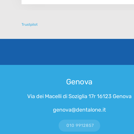
Trustpilot
Genova
Via dei Macelli di Soziglia 17r 16123 Genova
genova@dentalone.it
010 9912857