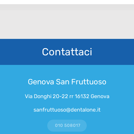
Contattaci
Genova San Fruttuoso
Via Donghi 20-22 rr 16132 Genova
sanfruttuoso@dentalone.it
010 508017