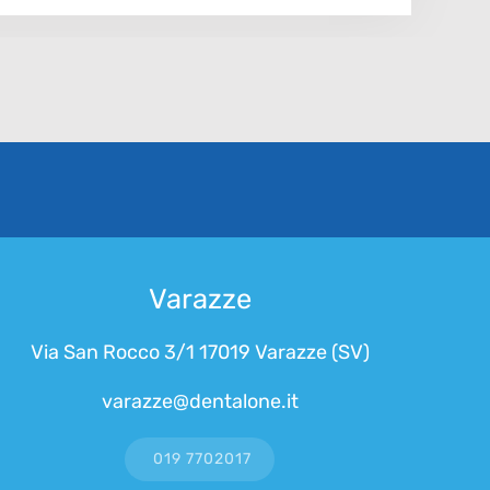
Varazze
Via San Rocco 3/1 17019 Varazze (SV)
varazze@dentalone.it
019 7702017