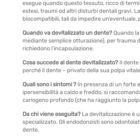
esegue quando questo tessuto, ricco di termi
estesi, traumi od altri disturbi dentali gravi. 
biocompatibili, tali da impedire un’eventuale, p
Quando va devitalizzato un dente?
Quando la c
mediante semplice otturazione), per trauma de
richiedono l’incapsulazione.
Cosa succede al dente devitalizzato?
Il dente
perché il dente – privato della sua polpa vitale
Quali sono i sintomi ?
In presenza di un forte 
ipersensibilità a caldo e freddo, si raccomand
cariogeno profondo (che ha raggiunto la polpa
Da chi viene eseguita?
La devitalizzazione è 
specializzato. Gli endodonzisti sono odontoiatri
dente.