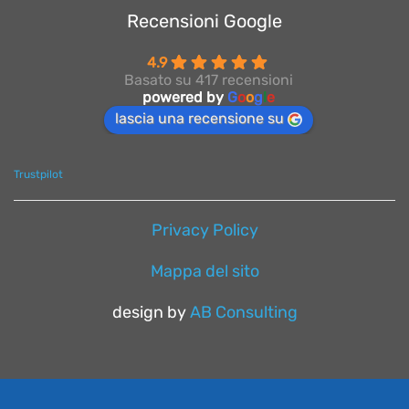
Recensioni Google
4.9
Basato su 417 recensioni
powered by
G
o
o
g
l
e
lascia una recensione su
Trustpilot
Privacy Policy
Mappa del sito
design by
AB Consulting