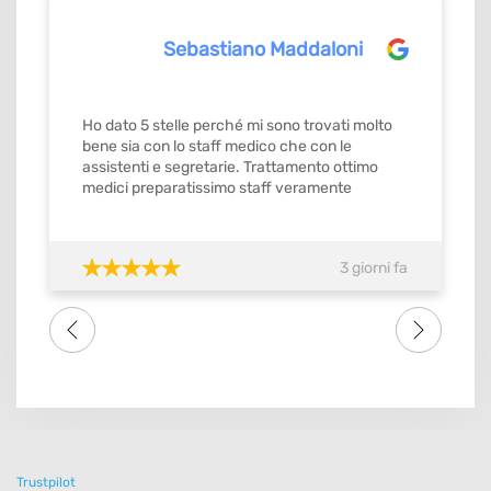
Sebastiano Maddaloni
Ho dato 5 stelle perché mi sono trovati molto
bene sia con lo staff medico che con le
assistenti e segretarie. Trattamento ottimo
medici preparatissimo staff veramente
gentilissimo e precisi mi ricordavamo gli
appuntamenti con orario stabilito da
confermare con ok. Quindi si merita il
3 giorni fa
massimo del voto SI meritebbe anche 10.
Consiglio tutti amici famigliari lo studio dental
one . Grazie di tutto a tutto lo staff
Trustpilot