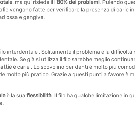
totale
, ma qui risiede il l’
80% dei problemi
. Pulendo ques
rafie vengono fatte per verificare la presenza di carie 
 ad ossa e gengive.
ilo interdentale , Solitamente il problema è la difficoltà
entale. Se già si utilizza il filo sarebbe meglio continua
lattie e
carie . Lo scovolino per denti è molto più comodo
e molto più pratico. Grazie a questi punti a favore è mo
ale
è la sua
flessibilità
. Il filo ha qualche limitazione in 
a.