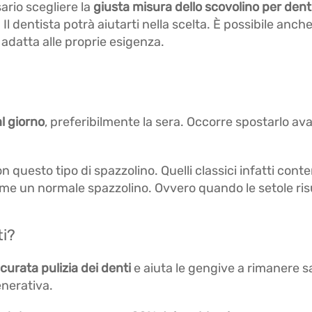
sario scegliere la
giusta misura dello scovolino per dent
. Il dentista potrà aiutarti nella scelta. È possibile anc
 adatta alle proprie esigenza.
al giorno
, preferibilmente la sera. Occorre spostarlo ava
on questo tipo di spazzolino. Quelli classici infatti c
e un normale spazzolino. Ovvero quando le setole risu
ti?
curata pulizia dei denti
e aiuta le gengive a rimanere sa
enerativa.