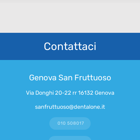
Contattaci
Genova San Fruttuoso
Via Donghi 20-22 rr 16132 Genova
sanfruttuoso@dentalone.it
010 508017