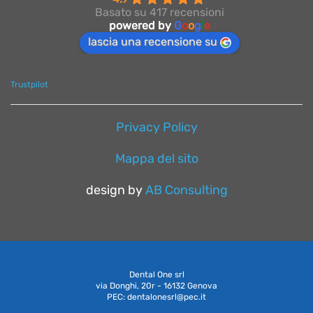
Basato su 417 recensioni
powered by
G
o
o
g
l
e
lascia una recensione su
Trustpilot
Privacy Policy
Mappa del sito
design by
AB Consulting
Dental One srl
via Donghi, 20r - 16132 Genova
PEC: dentalonesrl@pec.it