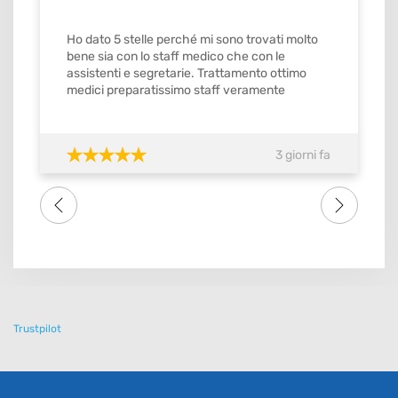
Ho dato 5 stelle perché mi sono trovati molto
bene sia con lo staff medico che con le
assistenti e segretarie. Trattamento ottimo
medici preparatissimo staff veramente
gentilissimo e precisi mi ricordavamo gli
appuntamenti con orario stabilito da
confermare con ok. Quindi si merita il
3 giorni fa
massimo del voto SI meritebbe anche 10.
Consiglio tutti amici famigliari lo studio dental
one . Grazie di tutto a tutto lo staff
Trustpilot