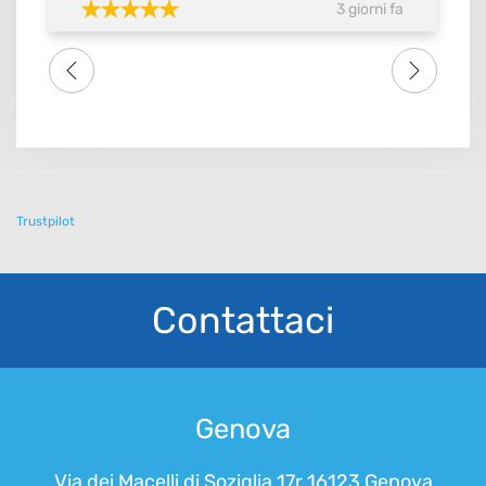
3 giorni fa
massimo del voto SI meritebbe anche 10.
Consiglio tutti amici famigliari lo studio dental
one . Grazie di tutto a tutto lo staff
Trustpilot
Contattaci
Genova
Via dei Macelli di Soziglia 17r 16123 Genova