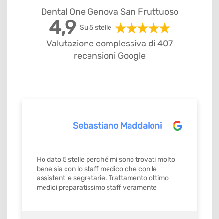
Dental One Genova San Fruttuoso
4,9
Su 5 stelle
Valutazione complessiva di 407
recensioni Google
Sebastiano Maddaloni
Ho dato 5 stelle perché mi sono trovati molto
bene sia con lo staff medico che con le
assistenti e segretarie. Trattamento ottimo
medici preparatissimo staff veramente
gentilissimo e precisi mi ricordavamo gli
appuntamenti con orario stabilito da
confermare con ok. Quindi si merita il