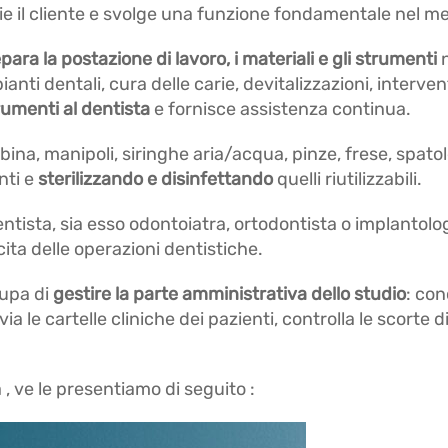
ie il cliente e svolge una funzione fondamentale nel me
para la postazione di lavoro, i materiali e gli strumenti
n
pianti dentali, cura delle carie, devitalizzazioni, interve
rumenti al dentista
e fornisce assistenza continua.
rbina, manipoli, siringhe aria/acqua, pinze, frese, spato
nti e
sterilizzando e disinfettando
quelli riutilizzabili.
entista, sia esso odontoiatra, ortodontista o implantolo
ita delle operazioni dentistiche.
cupa di
gestire la parte amministrativa dello studio
: co
ia le cartelle cliniche dei pazienti, controlla le scorte d
 , ve le presentiamo di seguito :