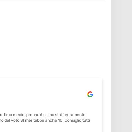
o ottimo medici preparatissimo staff veramente
Mi sono 
mo del voto SI meritebbe anche 10. Consiglio tutti