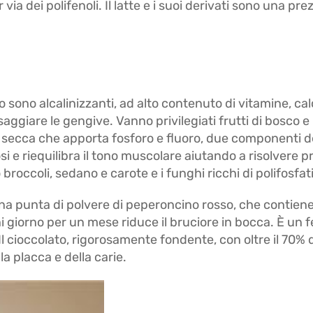
ia dei polifenoli. Il latte e i suoi derivati sono una pre
 sono alcalinizzanti, ad alto contenuto di vitamine, calc
ggiare le gengive. Vanno privilegiati frutti di bosco e uv
 secca che apporta fosforo e fluoro, due componenti de
si e riequilibra il tono muscolare aiutando a risolvere pr
broccoli, sedano e carote e i funghi ricchi di polifosfati
na punta di polvere di peperoncino rosso, che contiene 
ni giorno per un mese riduce il bruciore in bocca. È un
l cioccolato, rigorosamente fondente, con oltre il 70%
a placca e della carie.