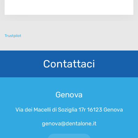
Trustpilot
Contattaci
Genova
Via dei Macelli di Soziglia 17r 16123 Genova
genova@dentalone.it