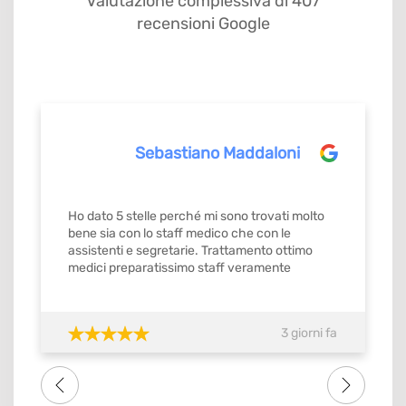
Valutazione complessiva di 407
recensioni Google
Sebastiano Maddaloni
Ho dato 5 stelle perché mi sono trovati molto
bene sia con lo staff medico che con le
assistenti e segretarie. Trattamento ottimo
medici preparatissimo staff veramente
gentilissimo e precisi mi ricordavamo gli
appuntamenti con orario stabilito da
confermare con ok. Quindi si merita il
3 giorni fa
massimo del voto SI meritebbe anche 10.
Consiglio tutti amici famigliari lo studio dental
one . Grazie di tutto a tutto lo staff