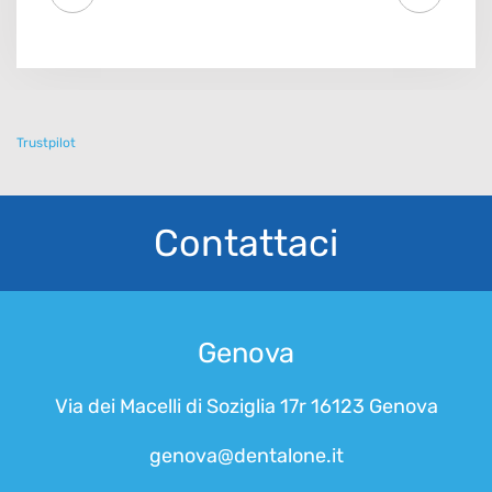
Trustpilot
Contattaci
Genova
Via dei Macelli di Soziglia 17r 16123 Genova
genova@dentalone.it