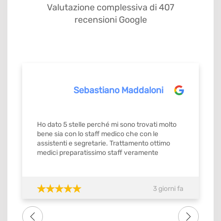
Valutazione complessiva di 407
recensioni Google
Sebastiano Maddaloni
Ho dato 5 stelle perché mi sono trovati molto
bene sia con lo staff medico che con le
assistenti e segretarie. Trattamento ottimo
medici preparatissimo staff veramente
gentilissimo e precisi mi ricordavamo gli
appuntamenti con orario stabilito da
confermare con ok. Quindi si merita il
3 giorni fa
massimo del voto SI meritebbe anche 10.
Consiglio tutti amici famigliari lo studio dental
one . Grazie di tutto a tutto lo staff