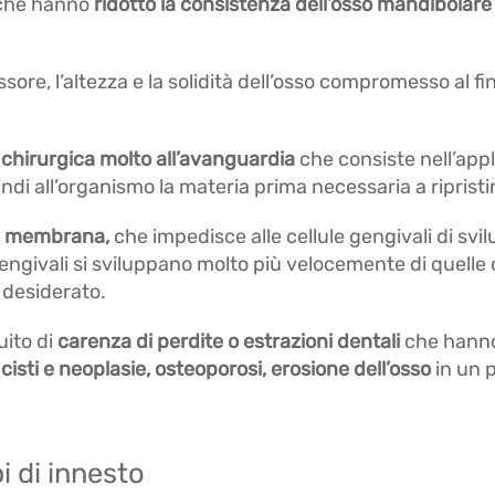
e che hanno
ridotto la consistenza dell’osso mandibolare
sore, l’altezza e la solidità dell’osso compromesso al fi
 chirurgica molto all’avanguardia
che consiste nell’app
ndi all’organismo la materia prima necessaria a riprist
a membrana,
che impedisce alle cellule gengivali di svil
ngivali si sviluppano molto più velocemente di quelle 
 desiderato.
uito di
carenza di perdite o estrazioni dentali
che hanno
cisti e neoplasie, osteoporosi, erosione dell’osso
in un 
i di innesto