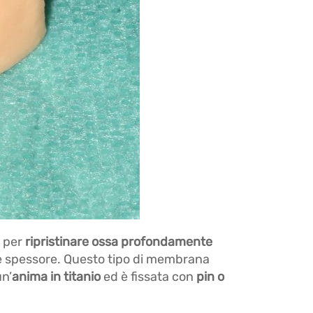
a per
ripristinare ossa profondamente
e spessore. Questo tipo di membrana
n’
anima in titanio
ed è fissata con
pin o