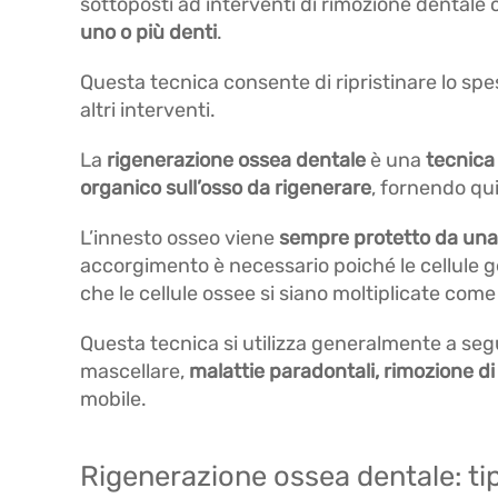
sottoposti ad interventi di rimozione dental
uno o più denti
.
Questa tecnica consente di ripristinare lo spes
altri interventi.
La
rigenerazione ossea dentale
è una
tecnica
organico sull’osso da rigenerare
, fornendo qui
L’innesto osseo viene
sempre protetto da un
accorgimento è necessario poiché le cellule ge
che le cellule ossee si siano moltiplicate come
Questa tecnica si utilizza generalmente a seg
mascellare,
malattie paradontali, rimozione di 
mobile.
Rigenerazione ossea dentale: tip