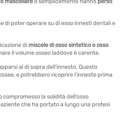
 o mascellare
o semplicemente hanno
perso
ne di poter operare su di esso innesti dentali e
licazione di
miscele di osso sintetico e osso
inare il volume osseo laddove è carente.
upparsi al di sopra dell’innesto. Questo
ossee, e potrebbero ricoprire l’innesto prima
 compromesso la solidità dell’osso
paziente che ha portato a lungo una protesi