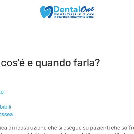
 cos’é e quando farla?
to
i
ibili
 ossea
ica di ricostruzione che si esegue su pazienti che soff