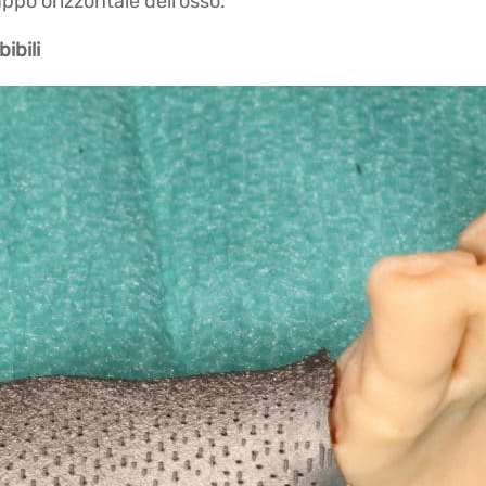
luppo orizzontale dell’osso.
ibili