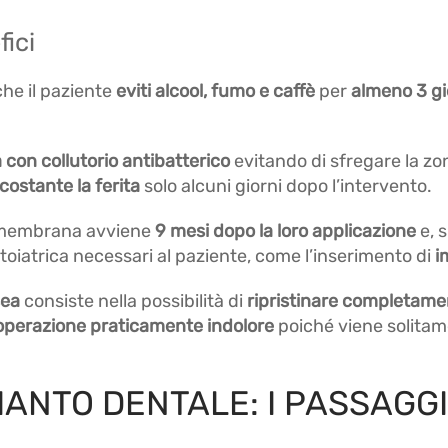
ici
he il paziente
eviti alcool, fumo e caffè
per
almeno 3 gi
ta con collutorio antibatterico
evitando di sfregare la zo
costante la ferita
solo alcuni giorni dopo l’intervento.
a membrana avviene
9 mesi dopo la loro applicazione
e, 
ontoiatrica necessari al paziente, come l’inserimento di
i
sea
consiste nella possibilità di
ripristinare completamen
operazione praticamente indolore
poiché viene solitam
IANTO DENTALE: I PASSAGGI