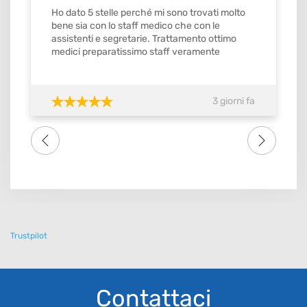
Ho dato 5 stelle perché mi sono trovati molto
bene sia con lo staff medico che con le
assistenti e segretarie. Trattamento ottimo
medici preparatissimo staff veramente
gentilissimo e precisi mi ricordavamo gli
appuntamenti con orario stabilito da
confermare con ok. Quindi si merita il
3 giorni fa
massimo del voto SI meritebbe anche 10.
Consiglio tutti amici famigliari lo studio dental
one . Grazie di tutto a tutto lo staff
Trustpilot
Contattaci