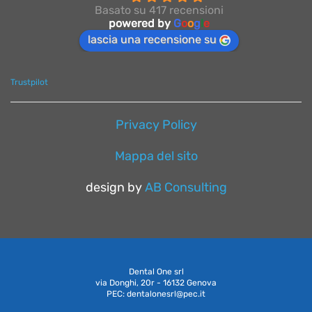
Basato su 417 recensioni
powered by
G
o
o
g
l
e
lascia una recensione su
Trustpilot
Privacy Policy
Mappa del sito
design by
AB Consulting
Dental One srl
via Donghi, 20r - 16132 Genova
PEC: dentalonesrl@pec.it