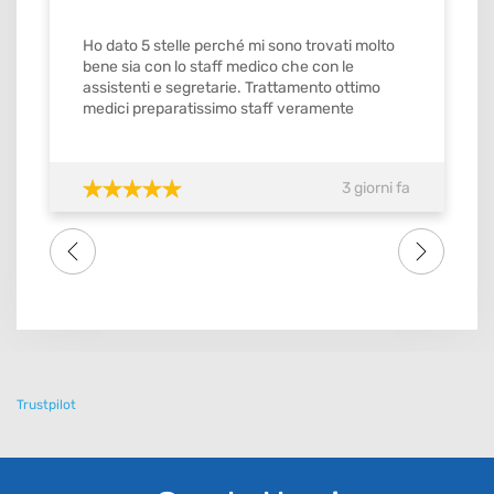
Ho dato 5 stelle perché mi sono trovati molto
bene sia con lo staff medico che con le
assistenti e segretarie. Trattamento ottimo
medici preparatissimo staff veramente
gentilissimo e precisi mi ricordavamo gli
appuntamenti con orario stabilito da
confermare con ok. Quindi si merita il
3 giorni fa
massimo del voto SI meritebbe anche 10.
Consiglio tutti amici famigliari lo studio dental
one . Grazie di tutto a tutto lo staff
Trustpilot