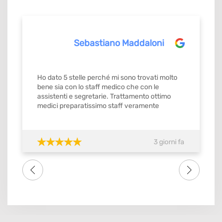
Sebastiano Maddaloni
Ho dato 5 stelle perché mi sono trovati molto
bene sia con lo staff medico che con le
assistenti e segretarie. Trattamento ottimo
medici preparatissimo staff veramente
gentilissimo e precisi mi ricordavamo gli
appuntamenti con orario stabilito da
confermare con ok. Quindi si merita il
3 giorni fa
massimo del voto SI meritebbe anche 10.
Consiglio tutti amici famigliari lo studio dental
one . Grazie di tutto a tutto lo staff