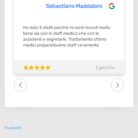
Sebastiano Maddaloni
Ho dato 5 stelle perché mi sono trovati molto
bene sia con lo staff medico che con le
assistenti e segretarie. Trattamento ottimo
medici preparatissimo staff veramente
gentilissimo e precisi mi ricordavamo gli
appuntamenti con orario stabilito da
confermare con ok. Quindi si merita il
3 giorni fa
massimo del voto SI meritebbe anche 10.
Consiglio tutti amici famigliari lo studio dental
one . Grazie di tutto a tutto lo staff
Trustpilot