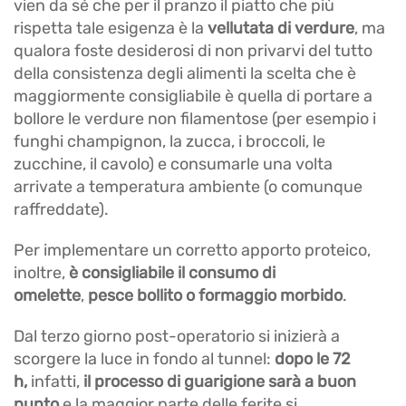
vien da sé che per il pranzo il piatto che più
rispetta tale esigenza è la
vellutata di verdure
, ma
qualora foste desiderosi di non privarvi del tutto
della consistenza degli alimenti la scelta che è
maggiormente consigliabile è quella di portare a
bollore le verdure non filamentose (per esempio i
funghi champignon, la zucca, i broccoli, le
zucchine, il cavolo) e consumarle una volta
arrivate a temperatura ambiente (o comunque
raffreddate).
Per implementare un corretto apporto proteico,
inoltre,
è consigliabile il consumo di
omelette
,
pesce bollito o formaggio morbido
.
Dal terzo giorno post-operatorio si inizierà a
scorgere la luce in fondo al tunnel:
dopo le 72
h,
infatti,
il processo di guarigione sarà a buon
punto
e la maggior parte delle ferite si