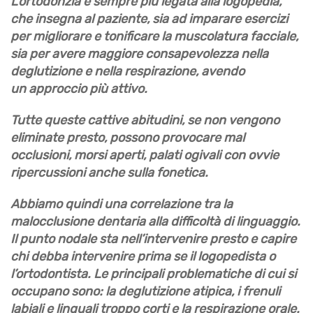
L’ortodonzia è sempre più legata alla
logopedia
,
che insegna al paziente, sia ad imparare esercizi
per migliorare e
tonificare la muscolatura facciale
,
sia per avere maggiore
consapevolezza nella
deglutizione e nella respirazione
, avendo
un
approccio più attivo.
Tutte queste cattive abitudini, se non vengono
eliminate presto, possono provocare
mal
occlusioni, morsi aperti, palati ogivali con ovvie
ripercussioni anche sulla fonetica
.
Abbiamo quindi una correlazione tra
la
malocclusione dentaria
alla
difficoltà di linguaggio
.
Il punto nodale sta nell’intervenire presto e capire
chi debba intervenire prima se il logopedista o
l’ortodontista. Le principali problematiche di cui si
occupano sono:
la deglutizione atipica
,
i frenuli
labiali e linguali troppo corti
e
la respirazione orale
.