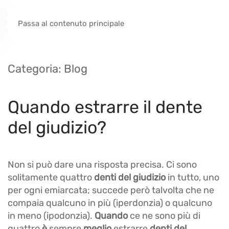
Passa al contenuto principale
Categoria:
Blog
Quando estrarre il dente
del giudizio?
Non si può dare una risposta precisa. Ci sono
solitamente quattro
denti del giudizio
in tutto, uno
per ogni emiarcata; succede però talvolta che ne
compaia qualcuno in più (iperdonzia) o qualcuno
in meno (ipodonzia).
Quando
ce ne sono più di
quattro
è
sempre
meglio
estrarre
denti del